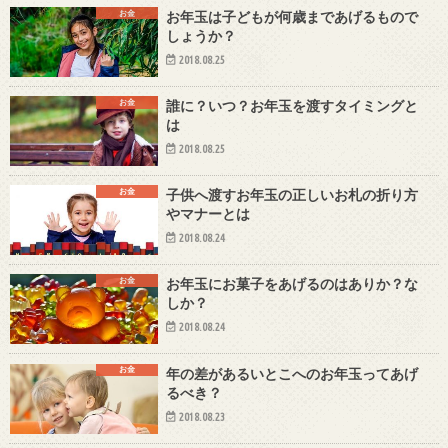
お金
お年玉は子どもが何歳まであげるもので
しょうか？
2018.08.25
お金
誰に？いつ？お年玉を渡すタイミングと
は
2018.08.25
お金
子供へ渡すお年玉の正しいお札の折り方
やマナーとは
2018.08.24
お金
お年玉にお菓子をあげるのはありか？な
しか？
2018.08.24
お金
年の差があるいとこへのお年玉ってあげ
るべき？
2018.08.23