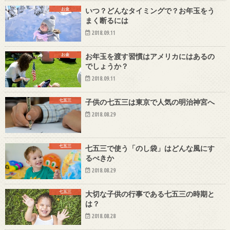
お金
いつ？どんなタイミングで？お年玉をう
まく断るには
2018.09.11
お金
お年玉を渡す習慣はアメリカにはあるの
でしょうか？
2018.09.11
七五三
子供の七五三は東京で人気の明治神宮へ
2018.08.29
七五三
七五三で使う「のし袋」はどんな風にす
るべきか
2018.08.29
七五三
大切な子供の行事である七五三の時期と
は？
2018.08.28