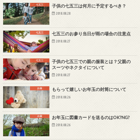
七五三
子供の七五三は何月に予定するべき？
2018.08.28
七五三
七五三のお参り当日が雨の場合の注意点
2018.08.27
七五三
子供の七五三での親の服装とは？父親の
スーツやネクタイについて
2018.08.27
お金
もらって嬉しいお年玉の封筒について
2018.08.26
お金
お年玉に図書カードを送るのはOK?NG?
2018.08.26