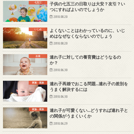
七五三
子供の七五三の日取りは大安？友引？い
つにすればよいのでしょうか
2018.08.20
いじめ
よくないことはわかっているのに、いじ
めはなぜなくならないのでしょう
2018.08.20
お金
連れ子に対しての養育費はどうなるの
か？
2018.06.30
家族・親族
連れ子再婚でおこる問題…連れ子の差別を
うまく解決するには
2018.06.30
家族・親族
連れ子が可愛くない…どうすれば連れ子と
の関係がうまくいくか
2018.06.29