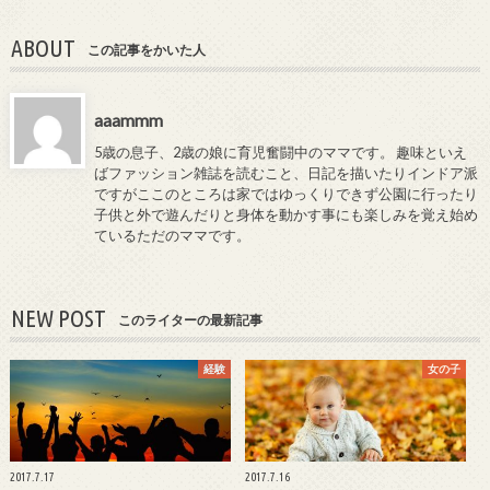
ABOUT
この記事をかいた人
aaammm
5歳の息子、2歳の娘に育児奮闘中のママです。 趣味といえ
ばファッション雑誌を読むこと、日記を描いたりインドア派
ですがここのところは家ではゆっくりできず公園に行ったり
子供と外で遊んだりと身体を動かす事にも楽しみを覚え始め
ているただのママです。
NEW POST
このライターの最新記事
経験
女の子
2017.7.17
2017.7.16