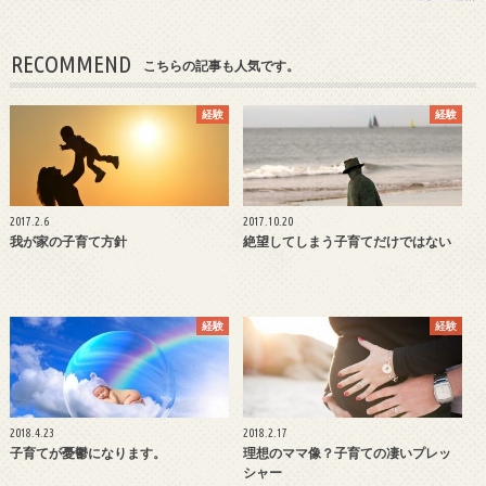
RECOMMEND
こちらの記事も人気です。
経験
経験
2017.2.6
2017.10.20
我が家の子育て方針
絶望してしまう子育てだけではない
経験
経験
2018.4.23
2018.2.17
子育てが憂鬱になります。
理想のママ像？子育ての凄いプレッ
シャー