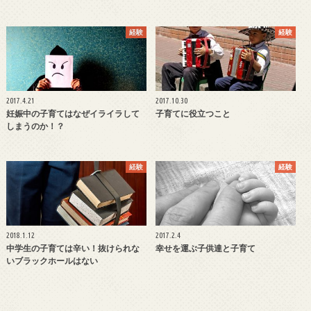
経験
経験
2017.4.21
2017.10.30
妊娠中の子育てはなぜイライラして
子育てに役立つこと
しまうのか！？
経験
経験
2018.1.12
2017.2.4
中学生の子育ては辛い！抜けられな
幸せを運ぶ子供達と子育て
いブラックホールはない