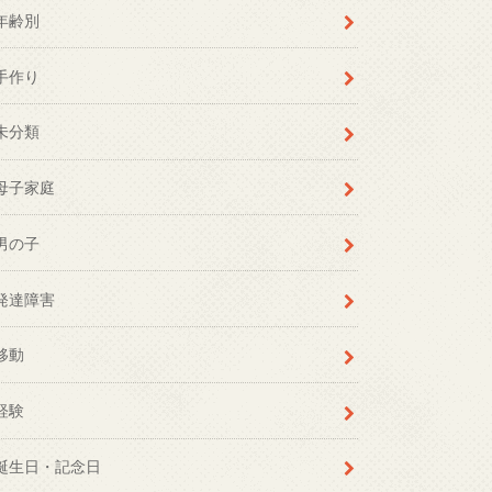
年齢別
手作り
未分類
母子家庭
男の子
発達障害
移動
経験
誕生日・記念日