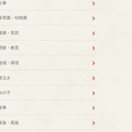
仕事
保育園・幼稚園
健康・美容
受験・教育
地域・環境
夜泣き
女の子
家事
家族・親族