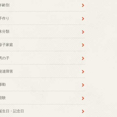
年齢別
手作り
未分類
母子家庭
男の子
発達障害
移動
経験
誕生日・記念日