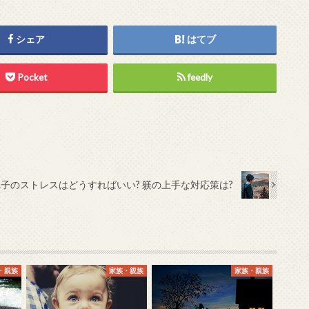
シェア
はてブ
Pocket
feedly
子のストレスはどうすればいい? 躾の上手な対応策は?
・親族
家族・親族
家族・親族