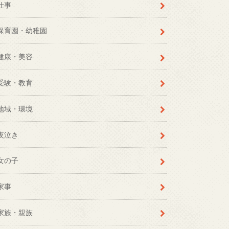
仕事
保育園・幼稚園
健康・美容
受験・教育
地域・環境
夜泣き
女の子
家事
家族・親族