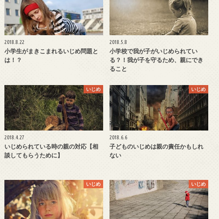
2018.8.22
2018.5.8
小学生がまきこまれるいじめ問題と
小学校で我が子がいじめられてい
は！？
る？！我が子を守るため、親にでき
ること
いじめ
いじめ
2018.4.27
2018.6.6
いじめられている時の親の対応【相
子どものいじめは親の責任かもしれ
談してもらうために】
ない
いじめ
いじめ