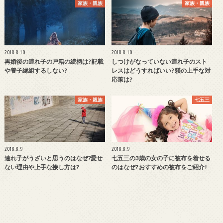
家族・親族
家族・親族
2018.8.10
2018.8.10
再婚後の連れ子の戸籍の続柄は? 記載
しつけがなっていない連れ子のスト
や養子縁組するしない?
レスはどうすればいい? 躾の上手な対
応策は?
家族・親族
七五三
2018.8.9
2018.8.9
連れ子がうざいと思うのはなぜ?愛せ
七五三の3歳の女の子に被布を着せる
ない理由や上手な接し方は?
のはなぜ? おすすめの被布をご紹介!