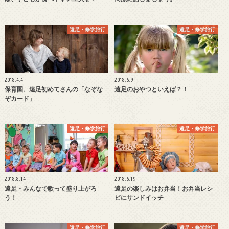
遠足・修学旅行
遠足・修学旅行
2018.4.4
2018.6.9
保育園、遠足初めてさんの「なぞな
遠足のおやつといえば？！
ぞカード」
遠足・修学旅行
遠足・修学旅行
2018.8.14
2018.6.19
遠足・みんなで歌って盛り上がろ
遠足の楽しみはお弁当！お弁当レシ
う！
ピにサンドイッチ
遠足・修学旅行
遠足・修学旅行