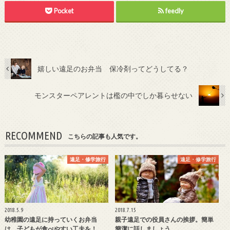
Pocket
feedly
嬉しい遠足のお弁当 保冷剤ってどうしてる？
モンスターペアレントは檻の中でしか暮らせない
RECOMMEND
こちらの記事も人気です。
遠足・修学旅行
遠足・修学旅行
2018.5.9
2018.7.15
幼稚園の遠足に持っていくお弁当
親子遠足での役員さんの挨拶。簡単
は、子どもが食べやすい工夫を！
簡潔に話しましょう。