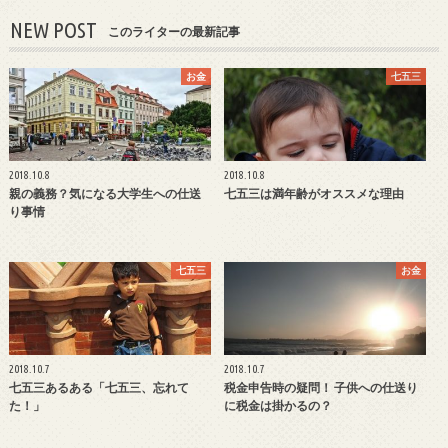
NEW POST
このライターの最新記事
お金
七五三
2018.10.8
2018.10.8
親の義務？気になる大学生への仕送
七五三は満年齢がオススメな理由
り事情
七五三
お金
2018.10.7
2018.10.7
七五三あるある「七五三、忘れて
税金申告時の疑問！ 子供への仕送り
た！」
に税金は掛かるの？