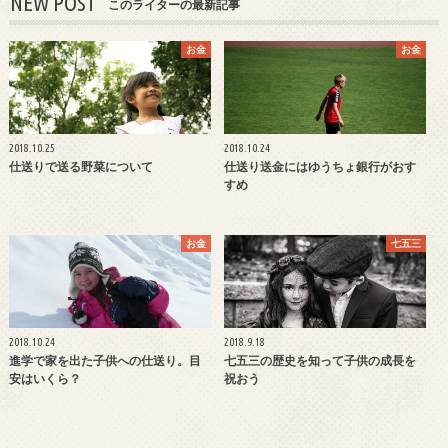
NEW POST
このライターの最新記事
お金
お金
2018.10.25
2018.10.24
仕送りで送る野菜について
仕送り送金にはゆうちょ銀行がおす
すめ
お金
七五三
2018.10.24
2018.9.18
進学で家を出た子供への仕送り。目
七五三の歴史を知って子供の成長を
安はいくら？
祝おう